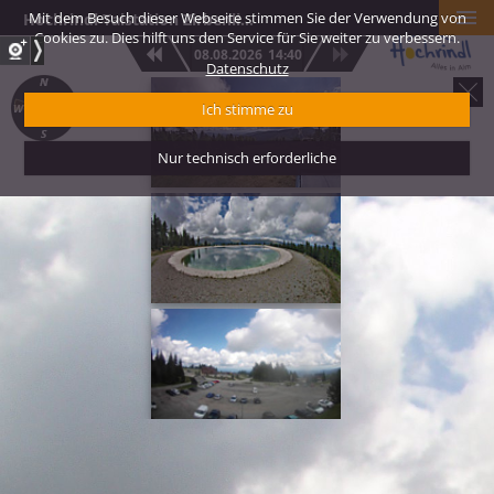
Mit dem Besuch dieser Webseite stimmen Sie der Verwendung von
Hochrindl Talstation Zirbenlift 1 – Blickrichtung Zirbenlift Berg
Cookies zu. Dies hilft uns den Service für Sie weiter zu verbessern.
08.08.2026
14:40
Datenschutz
Hochrindl Kegel 1
Ich stimme zu
Blickrichtung Kr
Süd
Nur technisch erforderliche
Hochrindl Kegel 2
Speicherteich Bli
Panorama Speikk
Hochrindl Talstat
Zirbenlift 2 – Bli
Karawanken