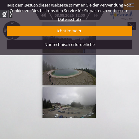
Mit dem Besuch dieser Webseite stimmen Sie der Verwendung von
Hochrindl Talstation Zirbenlift 1 – Blickrichtung Zirbenlift Berg
Cookies zu. Dies hilft uns den Service für Sie weiter zu verbessern.
08.08.2026
12:00
Datenschutz
Hochrindl Kegel 1
Ich stimme zu
Blickrichtung Kr
Süd
Nur technisch erforderliche
Hochrindl Kegel 2
Speicherteich Bli
Panorama Speikk
Hochrindl Talstat
Zirbenlift 2 – Bli
Karawanken